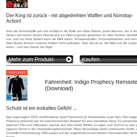
Der King ist zurück - mit abgedrehten Waffen und Nonstop-
Action!
Setz die Sonnenbrille auf und schlüpf in die Rolle von Duke Nukem, jenes Mannes, der in d
Jahren seit seinen letzten Abenteuern zur Über-Legende geworden ist. Alien-Horden überfal
uns, und nur Duke Nukem kann die Welt retten. Schweinebullen, Schrumpfstrahlen und mon
Alien-Bosse können unseren Helden nicht aufhalten: Sein Ziel ist es, die Welt und die Ladys
retten - und das Ganze mit Style!
Mehr zum Produkt
Kaufen
Fahrenheit: Indigo Prophecy Remast
(Download)
Schuld ist ein eiskaltes Gefühl ...
Das ursprünglich 2005 veröffentlichte Spiel Fahrenheit (in Nordamerika unter dem Titel Indig
Prophecy bekannt) war ein bahnbrechendes Beispiel für eine interaktive Story. Es schwankt
zwischen Film und Videospiel, machte sich aber beide Welten zu eigen und erschuf so sein 
eigenes Genre in der Unterhaltungslandschaft. Diese Neuauflage bietet verbesserte Grafik, v
Controller-Unterstützung UND basiert auf der ungekürzten/unzensierten internationalen Vers
Spiels.