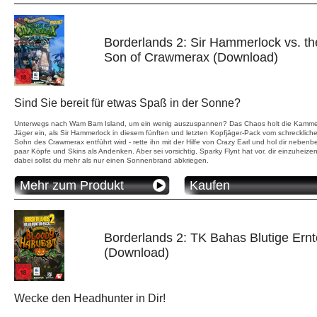
Borderlands 2: Sir Hammerlock vs. th
Son of Crawmerax (Download)
Sind Sie bereit für etwas Spaß in der Sonne?
Unterwegs nach Wam Bam Island, um ein wenig auszuspannen? Das Chaos holt die Kamme
Jäger ein, als Sir Hammerlock in diesem fünften und letzten Kopfjäger-Pack vom schrecklich
Sohn des Crawmerax entführt wird - rette ihn mit der Hilfe von Crazy Earl und hol dir nebenbe
paar Köpfe und Skins als Andenken. Aber sei vorsichtig, Sparky Flynt hat vor, dir einzuheize
dabei sollst du mehr als nur einen Sonnenbrand abkriegen.
Mehr zum Produkt
Kaufen
Borderlands 2: TK Bahas Blutige Ernt
(Download)
Wecke den Headhunter in Dir!