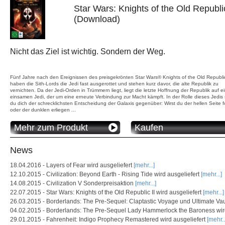
Star Wars: Knights of the Old Republic
(Download)
Nicht das Ziel ist wichtig. Sondern der Weg.
Fünf Jahre nach den Ereignissen des preisgekrönten Star Wars® Knights of the Old Republ
haben die Sith-Lords die Jedi fast ausgerottet und stehen kurz davor, die alte Republik zu
vernichten. Da der Jedi-Orden in Trümmern liegt, liegt die letzte Hoffnung der Republik auf 
einsamen Jedi, der um eine erneute Verbindung zur Macht kämpft. In der Rolle dieses Jedis 
du dich der schrecklichsten Entscheidung der Galaxis gegenüber: Wirst du der hellen Seite 
oder der dunklen erliegen ...
Mehr zum Produkt
Kaufen
News
18.04.2016 - Layers of Fear wird ausgeliefert
[mehr...]
12.10.2015 - Civilization: Beyond Earth - Rising Tide wird ausgeliefert
[mehr...]
14.08.2015 - Civilization V Sonderpreisaktion
[mehr...]
22.07.2015 - Star Wars: Knights of the Old Republic II wird ausgeliefert
[mehr...]
26.03.2015 - Borderlands: The Pre-Sequel: Claptastic Voyage und Ultimate Vau
04.02.2015 - Borderlands: The Pre-Sequel Lady Hammerlock the Baroness wir
29.01.2015 - Fahrenheit: Indigo Prophecy Remastered wird ausgeliefert
[mehr..