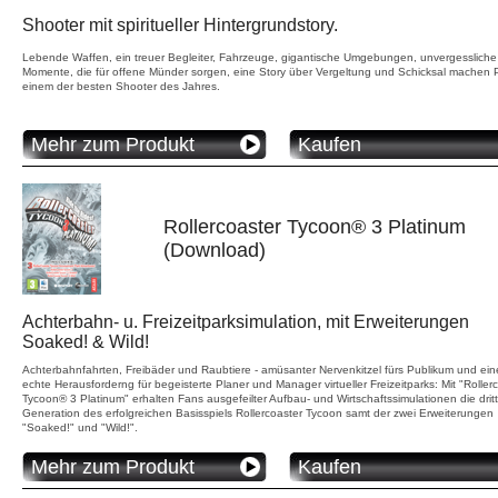
Shooter mit spiritueller Hintergrundstory.
Lebende Waffen, ein treuer Begleiter, Fahrzeuge, gigantische Umgebungen, unvergessliche
Momente, die für offene Münder sorgen, eine Story über Vergeltung und Schicksal machen 
einem der besten Shooter des Jahres.
Mehr zum Produkt
Kaufen
Rollercoaster Tycoon® 3 Platinum
(Download)
Achterbahn- u. Freizeitparksimulation, mit Erweiterungen
Soaked! & Wild!
Achterbahnfahrten, Freibäder und Raubtiere - amüsanter Nervenkitzel fürs Publikum und ein
echte Herausforderng für begeisterte Planer und Manager virtueller Freizeitparks: Mit "Roller
Tycoon® 3 Platinum" erhalten Fans ausgefeilter Aufbau- und Wirtschaftssimulationen die drit
Generation des erfolgreichen Basisspiels Rollercoaster Tycoon samt der zwei Erweiterungen
"Soaked!" und "Wild!".
Mehr zum Produkt
Kaufen