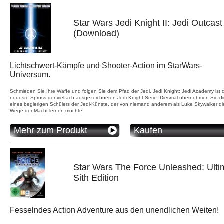
Star Wars Jedi Knight II: Jedi Outcast
(Download)
Lichtschwert-Kämpfe und Shooter-Action im StarWars-
Universum.
Schmieden Sie Ihre Waffe und folgen Sie dem Pfad der Jedi. Jedi Knight: Jedi Academy ist 
neueste Spross der vielfach ausgezeichneten Jedi Knight Serie. Diesmal übernehmen Sie di
eines begierigen Schülers der Jedi-Künste, der von niemand anderem als Luke Skywalker di
Wege der Macht lernen möchte.
Mehr zum Produkt
Kaufen
Star Wars The Force Unleashed: Ulti
Sith Edition
Fesselndes Action Adventure aus den unendlichen Weiten!