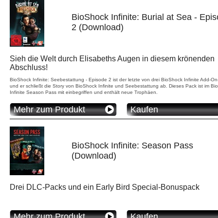
BioShock Infinite: Burial at Sea - Epi
2 (Download)
Sieh die Welt durch Elisabeths Augen in diesem krönenden
Abschluss!
BioShock Infinite: Seebestattung - Episode 2 ist der letzte von drei BioShock Infinite Add-O
und er schließt die Story von BioShock Infinite und Seebestattung ab. Dieses Pack ist im B
Infinite Season Pass mit einbegriffen und enthält neue Trophäen.
Mehr zum Produkt
Kaufen
BioShock Infinite: Season Pass
(Download)
Drei DLC-Packs und ein Early Bird Special-Bonuspack
Mehr zum Produkt
Kaufen