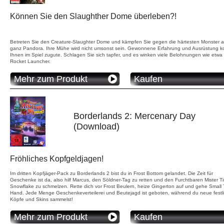
Können Sie den Slaughther Dome überleben?!
Betreten Sie den Creature-Slaughter Dome und kämpfen Sie gegen die härtesten Monster a
ganz Pandora. Ihre Mühe wird nicht umsonst sein. Gewonnene Erfahrung und Ausrüstung
Ihnen im Spiel zugute. Schlagen Sie sich tapfer, und es winken viele Belohnungen wie etwa
Rocket Launcher.
Mehr zum Produkt
Kaufen
Borderlands 2: Mercenary Day
(Download)
Fröhliches Kopfgeldjagen!
Im dritten Kopfjäger-Pack zu Borderlands 2 bist du in Frost Bottom gelandet. Die Zeit für
Geschenke ist da, also hilf Marcus, den Söldner-Tag zu retten und den Furchtbaren Mister T
Snowflake zu schmelzen. Rette dich vor Frost Beulern, heize Gingerton auf und gehe Small 
Hand. Jede Menge Geschenkeverteilerei und Beutejagd ist geboten, während du neue festl
Köpfe und Skins sammelst!
Mehr zum Produkt
Kaufen